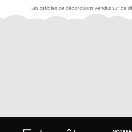
Les articles de décorations vendus sur ce si
Via Mercanet (BNP PARIBAS) ou
A domicile 
PayPal. Nous ne stockons jamais vos
dan
coordonnées bancaires.
NOTRE 