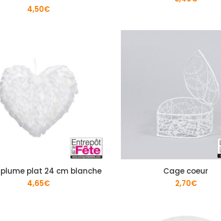
4,50
€
 plume plat 24 cm blanche
Cage coeur
4,65
€
2,70
€