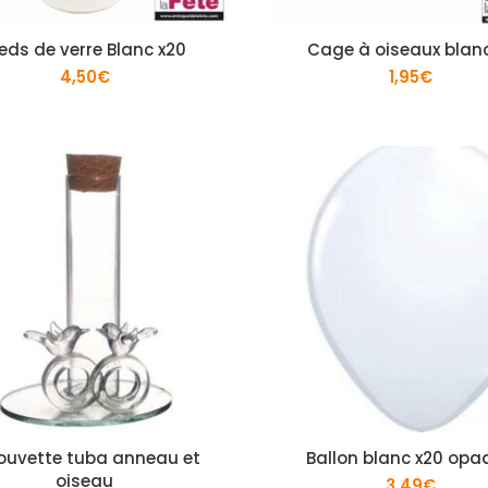
ieds de verre Blanc x20
Cage à oiseaux blan
4,50
€
1,95
€
ouvette tuba anneau et
Ballon blanc x20 opa
oiseau
3,49
€