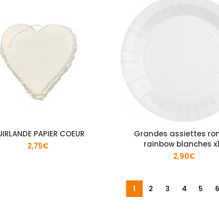
IRLANDE PAPIER COEUR
Grandes assiettes ro
rainbow blanches x
2,75
€
2,90
€
1
2
3
4
5