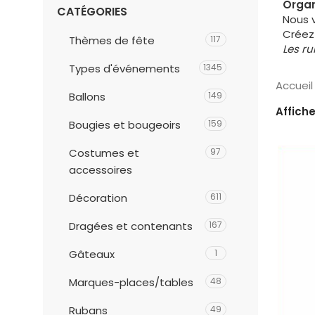
Organ
CATÉGORIES
Nous v
Créez 
Thèmes de fête
117
Les ru
Types d'événements
1345
Accuei
Ballons
149
Affich
Bougies et bougeoirs
159
Costumes et
97
accessoires
Décoration
611
Dragées et contenants
167
Gâteaux
1
Marques-places/tables
48
Rubans
49