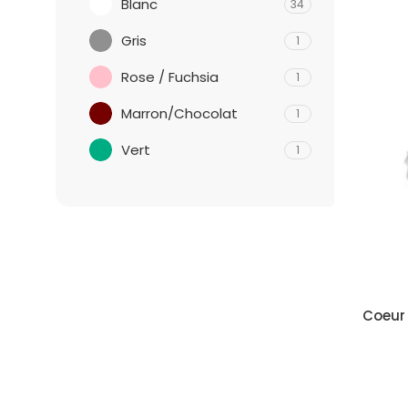
Blanc
34
Gris
1
Rose / Fuchsia
1
Marron/Chocolat
1
Vert
1
Coeur