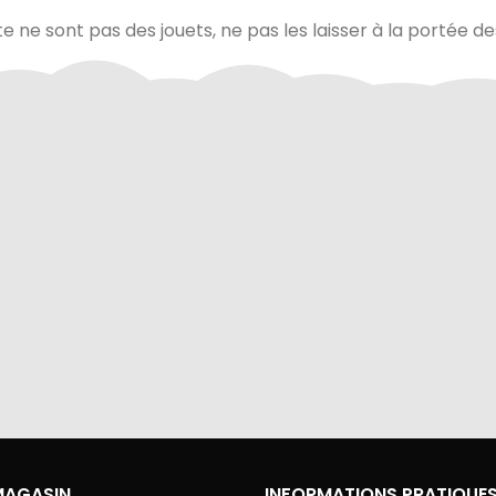
te ne sont pas des jouets, ne pas les laisser à la portée d
via Colissimo ou retrait
Tous les échanges sur ce 
s notre magasin
cryptés pour assurer la sé
vos données
MAGASIN
INFORMATIONS PRATIQUE