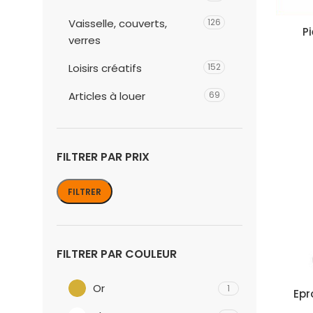
Vaisselle, couverts,
126
P
verres
Loisirs créatifs
152
Articles à louer
69
FILTRER PAR PRIX
FILTRER
Prix
Prix
min
max
FILTRER PAR COULEUR
Or
1
Epr