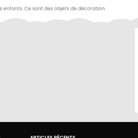
es enfants. Ce sont des objets de décoration.
site sont
Contactez-nous au 01.60.32.22.42 ou
curité de
sur notre
page contact
S
ARTICLES RÉCENTS