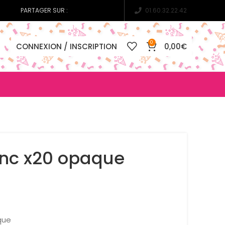
PARTAGER SUR :
01.60.32.22.42
0
CONNEXION / INSCRIPTION
0,00
€
anc x20 opaque
que