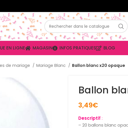
UE EN LIGNE
MAGASIN
INFOS PRATIQUES
BLOG
es de mariage
Mariage Blanc
Ballon blanc x20 opaque
Ballon bl
3,49
€
Descriptif
:
– 20 ballons blanc opa