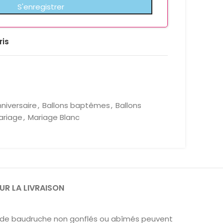
ris
nniversaire
,
Ballons baptêmes
,
Ballons
ariage
,
Mariage Blanc
UR LA LIVRAISON
ns de baudruche non gonflés ou abîmés peuvent