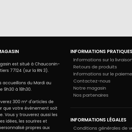
via Colissimo ou retrait
Tous les échanges sur ce 
s notre magasin
cryptés pour assurer la sé
vos données
MAGASIN
INFORMATIONS PRATIQUE
Informations sur la livraiso
gasin est situé à Chauconin-
Retours de produits
ers 77124 (sur la RN 3).
Informations sur le paiem
Contactez-nous
 accueillons du Mardi au
Notre magasin
e 9h30 à 18h30.
Nos partenaires
verez 300 m² d'articles de
ur que votre évènement soit
le. Vous y trouverez aussi les
INFORMATIONS LÉGALES
les idées, les sourires et
 personnalisé propres aux
Conditions générales de 