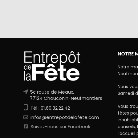
Via Mercanet (BNP PARIBAS) ou
A domicile 
PayPal. Nous ne stockons jamais vos
dan
coordonnées bancaires.
NOTRE 
Notre ma
Neufmonti
Nous vous
5c route de Meaux,
Samedi d
77124 Chauconin-Neufmontiers
Vous trou
Tél : 01.60.32.22.42
fêtes po
infos@entrepotdelafete.com
inoubliab
Suivez-nous sur Facebook
conseils, 
l'accueil