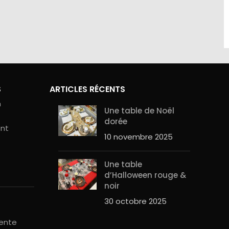
site sont
Contactez-nous au 01.60.32.22.42 ou
curité de
sur notre
page contact
S
ARTICLES RÉCENTS
n
Une table de Noël
dorée
ent
10 novembre 2025
Une table
d’Halloween rouge &
noir
30 octobre 2025
vente