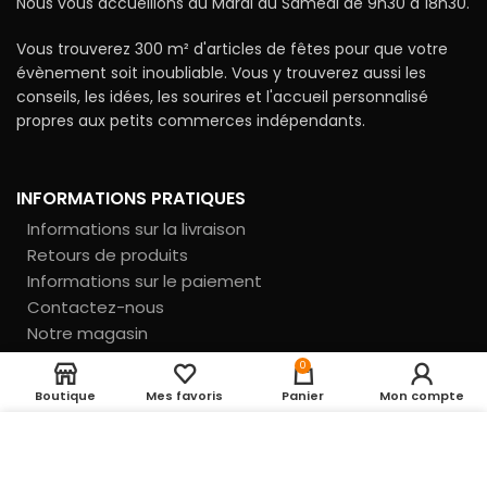
Nous vous accueillons du Mardi au Samedi de 9h30 à 18h30.
Vous trouverez 300 m² d'articles de fêtes pour que votre
évènement soit inoubliable. Vous y trouverez aussi les
conseils, les idées, les sourires et l'accueil personnalisé
propres aux petits commerces indépendants.
INFORMATIONS PRATIQUES
Informations sur la livraison
Retours de produits
Informations sur le paiement
Contactez-nous
Notre magasin
Nos partenaires
0
Boutique
Mes favoris
Panier
Mon compte
UTILISATION DES COOKIES
En cliquant sur le
INFORMATIONS LÉGALES
bouton ACCEPTER, vous acceptez le dépôt de
Conditions générales de vente