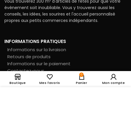
Vous trouverez 300 m² d'articles de fêtes pour que votre
évènement soit inoubliable. Vous y trouverez aussi les
conseils, les idées, les sourires et l'accueil personnalisé
propres aux petits commerces indépendants.
INFORMATIONS PRATIQUES
Informations sur la livraison
Retours de produits
Informations sur le paiement
Contactez-nous
0
Notre magasin
Boutique
Mes favoris
Panier
Mon compte
Nos partenaires
UTILISATION DES COOKIES
En cliquant sur le
bouton ACCEPTER, vous acceptez le dépôt de
INFORMATIONS LÉGALES
cookies pour vous proposer des produits
pertinents, des fonctions de partage vers les
Conditions générales de vente
réseaux sociaux, permettre la personnalisation
Politique de confidentialité
du contenu du site et analyser l’audience. Pour