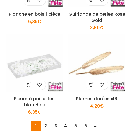
Planche en bois 1 pièce
Guirlande de perles Rose
Gold
6,35
€
3,80
€
Fleurs à paillettes
Plumes dorées x16
blanches
4,20
€
6,35
€
1
2
3
4
5
6
→