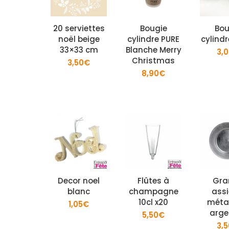
20 serviettes
Bougie
Bou
noël beige
cylindre PURE
cylindr
33×33 cm
Blanche Merry
3,
Christmas
3,50
€
8,90
€
Decor noel
Flûtes à
Gra
blanc
champagne
assi
10cl x20
métal
1,05
€
arge
5,50
€
3,