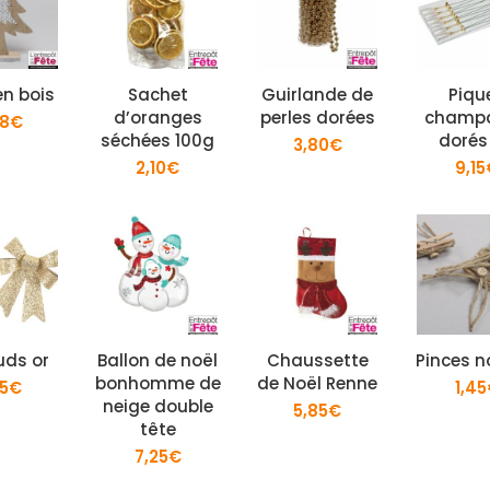
en bois
Sachet
Guirlande de
Piqu
d’oranges
perles dorées
champ
48
€
séchées 100g
dorés
3,80
€
2,10
€
9,15
uds or
Ballon de noël
Chaussette
Pinces 
bonhomme de
de Noël Renne
95
€
1,45
neige double
5,85
€
tête
7,25
€