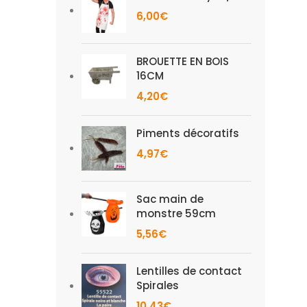
6,00
€
BROUETTE EN BOIS
16CM
4,20
€
Piments décoratifs
4,97
€
Sac main de
monstre 59cm
5,56
€
Lentilles de contact
Spirales
10,43
€