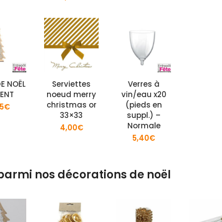
DE NOËL
Serviettes
Verres à
ENT
noeud merry
vin/eau x20
christmas or
(pieds en
5
€
33×33
suppl.) –
Normale
4,00
€
5,40
€
parmi nos décorations de noël