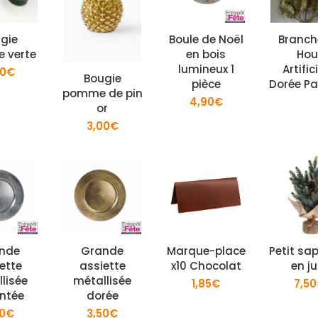
gie
Boule de Noël
Branch
e verte
en bois
Hou
lumineux 1
Artific
00
€
Bougie
pièce
Dorée Pai
pomme de pin
4,90
€
or
3,00
€
nde
Grande
Marque-place
Petit sap
ette
assiette
x10 Chocolat
en ju
lisée
métallisée
1,85
€
7,50
ntée
dorée
50
€
3,50
€