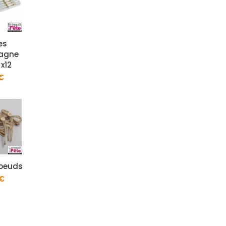
es
agne
 x12
€
noeuds
€