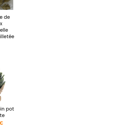
e de
x
ielle
lletée
in pot
te
€