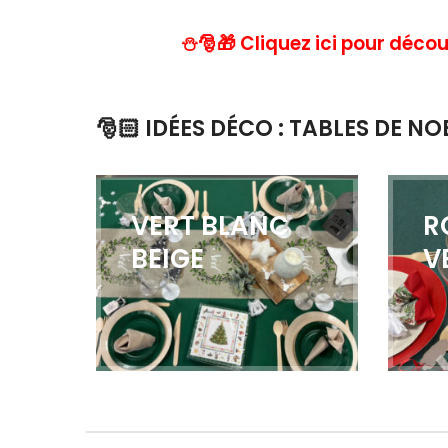
⛄
🎅
🎁
Cliquez ici pour déco
🎅🏻 IDÉES DÉCO : TABLES DE NO
VERT BLANC
R
BEIGE
V