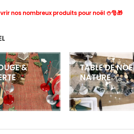
uvrir nos nombreux produits pour noël
⛄
🎅
🎁
EL
OUGE &
TABLE DE NOE
ERTE
NATURE