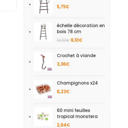
5,75
€
échelle décoration en
bois 78 cm
9,10
€
13,00
€
Crochet à viande
3,36
€
Champignons x24
6,23
€
60 mini feuilles
tropical monstera
2,94
€