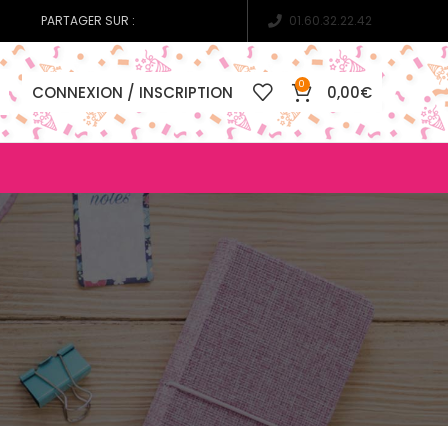
PARTAGER SUR :
01.60.32.22.42
0
CONNEXION / INSCRIPTION
0,00
€