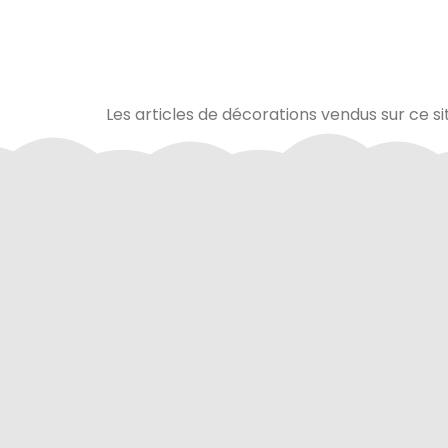
Les articles de décorations vendus sur ce si
Via Mercanet (BNP PARIBAS) ou
A domicile 
PayPal. Nous ne stockons jamais
dan
vos coordonnées bancaires.