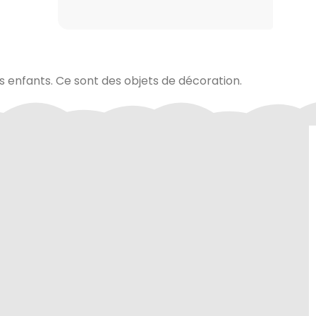
es enfants. Ce sont des objets de décoration.
site sont
Contactez-nous au 01.60.32.22.42
curité de
ou sur notre
page contact