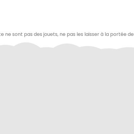
te ne sont pas des jouets, ne pas les laisser à la portée d
via Colissimo ou retrait
Tous les échanges sur ce 
s notre magasin
cryptés pour assurer la sé
vos données