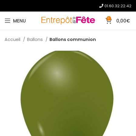
01.60.32.22.42
0
MENU
0,00
€
Accueil
Ballons
Ballons communion