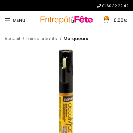
01.60.32.22.42
0
MENU
0,00
€
Accueil
Loisirs créatifs
Marqueurs