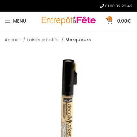
01.60.32.22.42
0
MENU
0,00
€
Accueil
Loisirs créatifs
Marqueurs