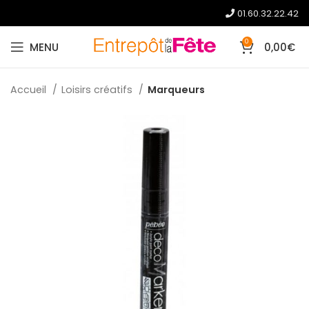
01.60.32.22.42
0
MENU
0,00
€
Accueil
Loisirs créatifs
Marqueurs