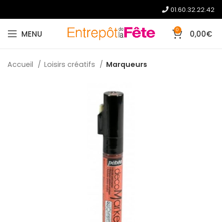
01.60.32.22.42
0
MENU
0,00
€
Accueil
Loisirs créatifs
Marqueurs