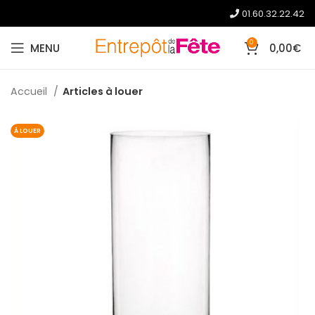
01.60.32.22.42
0
MENU
0,00
€
Accueil
Articles à louer
À LOUER