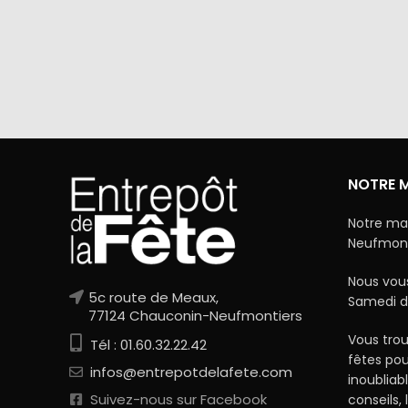
Via Mercanet (BNP PARIBAS) ou
A domicile 
PayPal. Nous ne stockons jamais vos
dan
coordonnées bancaires.
NOTRE 
Notre ma
Neufmonti
Nous vous
5c route de Meaux,
Samedi d
77124 Chauconin-Neufmontiers
Vous trou
Tél : 01.60.32.22.42
fêtes po
infos@entrepotdelafete.com
inoubliab
Suivez-nous sur Facebook
conseils, 