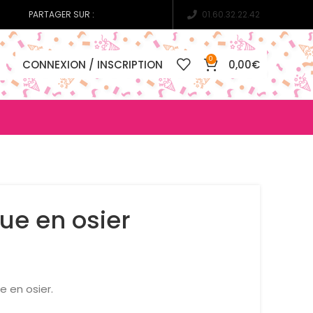
PARTAGER SUR :
01.60.32.22.42
0
CONNEXION / INSCRIPTION
0,00
€
ue en osier
 en osier.