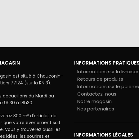
via Colissimo ou retrait
Tous les échanges sur ce 
s notre magasin
cryptés pour assurer la sé
vos données
MAGASIN
INFORMATIONS PRATIQUE
Informations sur la livraiso
gasin est situé à Chauconin-
Retours de produits
ers 77124 (sur la RN 3).
Informations sur le paiem
Contactez-nous
 accueillons du Mardi au
Notre magasin
e 9h30 à 18h30.
Nos partenaires
verez 300 m² d'articles de
ur que votre évènement soit
le. Vous y trouverez aussi les
INFORMATIONS LÉGALES
les idées, les sourires et