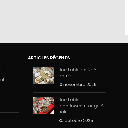
site sont
Contactez-nous au 01.60.32.22.42 ou
curité de
sur notre
page contact
S
ARTICLES RÉCENTS
n
Une table de Noël
dorée
ent
10 novembre 2025
Une table
d’Halloween rouge &
noir
30 octobre 2025