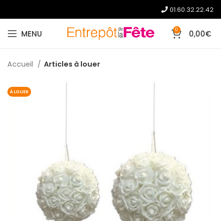
01.60.32.22.42
0
MENU
0,00
€
Accueil
Articles à louer
À LOUER