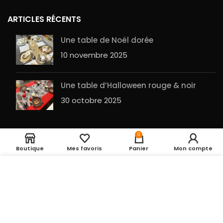
ARTICLES RÉCENTS
Une table de Noël dorée
10 novembre 2025
Une table d’Halloween rouge & noir
30 octobre 2025
Suspensions fleurs blanches
0
6,00
€
(petite,moyenne)
Boutique
Mes favoris
Panier
Mon compte
Entrepot de la fête
2023 RÉALISÉ PAR
GuesHu
|
Plan du site
UTILISATION DES COOKIES
En cliquant sur le
bouton ACCEPTER, vous acceptez le dépôt de
cookies pour vous proposer des produits
pertinents, des fonctions de partage vers les
réseaux sociaux, permettre la personnalisation