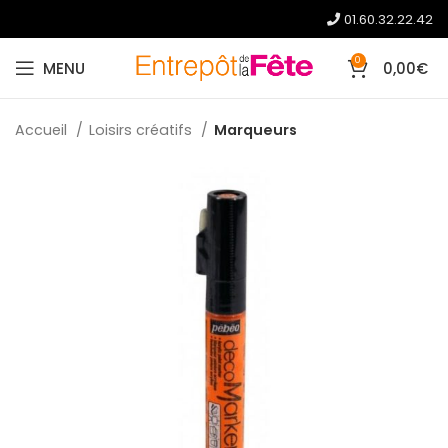
01.60.32.22.42
0
MENU
0,00
€
Accueil
Loisirs créatifs
Marqueurs