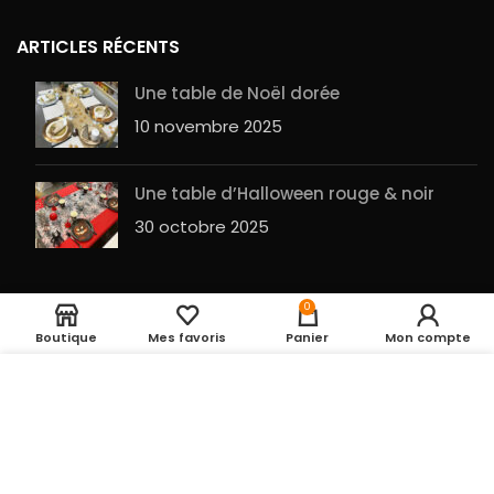
ARTICLES RÉCENTS
Une table de Noël dorée
10 novembre 2025
Une table d’Halloween rouge & noir
30 octobre 2025
BALLON ALU happy
Rupture
0
2,05
€
de stock
birthday fleurs
Boutique
Mes favoris
Panier
Mon compte
Entrepot de la fête
2023 RÉALISÉ PAR
GuesHu
|
Plan du site
UTILISATION DES COOKIES
En cliquant sur le
bouton ACCEPTER, vous acceptez le dépôt de
cookies pour vous proposer des produits
pertinents, des fonctions de partage vers les
réseaux sociaux, permettre la personnalisation