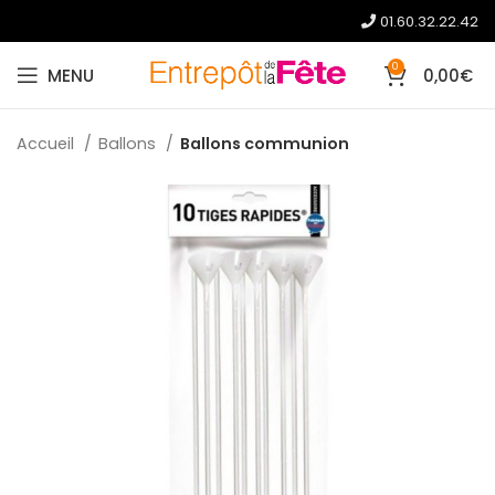
01.60.32.22.42
0
MENU
0,00
€
Accueil
Ballons
Ballons communion