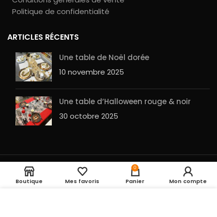
Politique de confidentialité
ARTICLES RÉCENTS
Une table de Noël dorée
10 novembre 2025
Une table d’Halloween rouge & noir
30 octobre 2025
Ballon Helium Happy
Rupture
0
Entrepot de la fête
2023 RÉALISÉ PAR
GuesHu
|
Plan du site
4,50
€
de stock
Birthday rond
Boutique
Mes favoris
Panier
Mon compte
UTILISATION DES COOKIES
En cliquant sur le
bouton ACCEPTER, vous acceptez le dépôt de