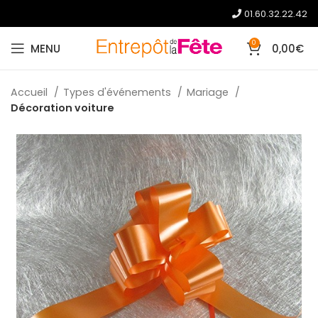
01.60.32.22.42
0
MENU
0,00
€
Accueil
Types d'événements
Mariage
Décoration voiture