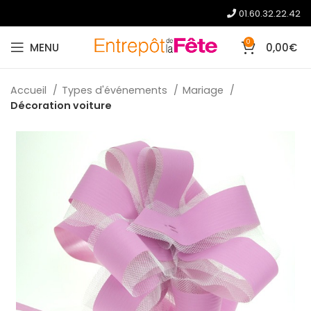
01.60.32.22.42
0
MENU
0,00
€
Accueil
Types d'événements
Mariage
Décoration voiture