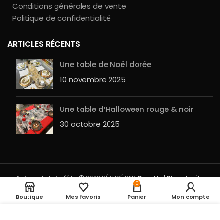
Conditions générales de vente
Politique de confidentialité
ARTICLES RÉCENTS
Une table de Noël dorée
10 novembre 2025
Une table d’Halloween rouge & noir
30 octobre 2025
Entrepot de la fête
2023 RÉALISÉ PAR
GuesHu
|
Plan du site
Noeud rapide avec
Rupture
0
13,95
€
de stock
tulle x10 Lilas
Boutique
Mes favoris
Panier
Mon compte
UTILISATION DES COOKIES
En cliquant sur le