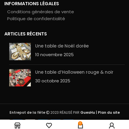
INFORMATIONS LÉGALES
Conditions générales de vente
Politique de confidentialité
ARTICLES RÉCENTS
Une table de Noël dorée
10 novembre 2025
Une table d’Halloween rouge & noir
30 octobre 2025
Entrepot de la fête
2023 RÉALISÉ PAR
GuesHu
|
Plan du site
Rupture
Nappe non tissé Vert
0
21,90
€
de
Sapin – 10 mètres