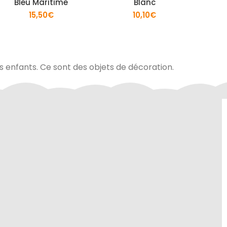
Bleu Maritime
Blanc
15,50
€
10,10
€
es enfants. Ce sont des objets de décoration.
site sont
Contactez-nous au 01.60.32.22.42 ou
curité de
sur notre
page contact