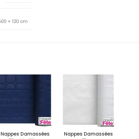
500 × 120 cm
Nappes Damassées
Nappes Damassées
Nap