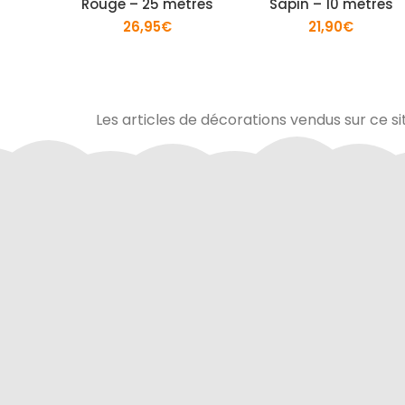
Rouge – 25 mètres
Sapin – 10 mètres
26,95
€
21,90
€
Les articles de décorations vendus sur ce si
Via Mercanet (BNP PARIBAS) ou
A domicile 
PayPal. Nous ne stockons jamais vos
dan
coordonnées bancaires.