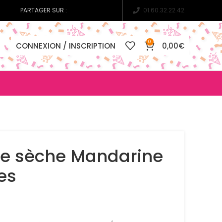
PARTAGER SUR :
01.60.32.22.42
0
CONNEXION / INSCRIPTION
0,00
€
ie sèche Mandarine
es