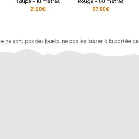
Taupe – 10 mètres
Rouge – 50 mètres
21,90
€
67,80
€
te ne sont pas des jouets, ne pas les laisser à la portée d
via Colissimo ou retrait
Tous les échanges sur ce 
s notre magasin
cryptés pour assurer la sé
vos données