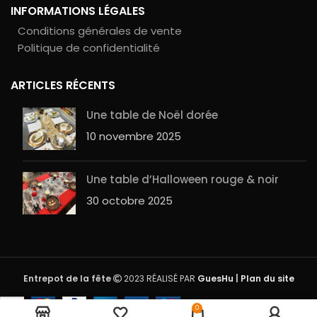
INFORMATIONS LÉGALES
Conditions générales de vente
Politique de confidentialité
ARTICLES RÉCENTS
Une table de Noël dorée
10 novembre 2025
Une table d’Halloween rouge & noir
30 octobre 2025
Entrepot de la fête
2023 RÉALISÉ PAR
GuesHu
|
Plan du site
Rupture
Grandes assiettes rondes
0
2,90
€
de