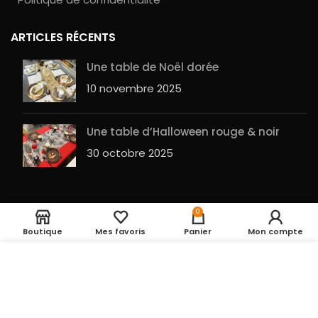
ARTICLES RÉCENTS
Une table de Noël dorée
10 novembre 2025
Une table d’Halloween rouge & noir
30 octobre 2025
Petites
6
assiettes
0
2,50
€
en
rondes ivoires
stock
Entrepot de la fête
2023 RÉALISÉ PAR
GuesHu
|
Plan du site
AJOUTER A
Boutique
Mes favoris
Panier
Mon compte
x10
UTILISATION DES COOKIES
En cliquant sur le
bouton ACCEPTER, vous acceptez le dépôt de
cookies pour vous proposer des produits
pertinents, des fonctions de partage vers les