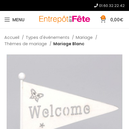
01.60.32.22.42
0
MENU
0,00
€
Accueil
Types d'événements
Mariage
Thèmes de mariage
Mariage Blanc