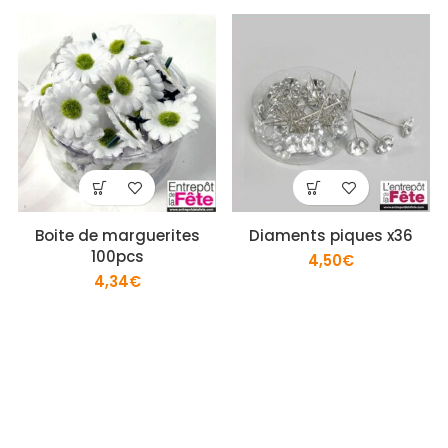
Boite de marguerites
Diaments piques x36
100pcs
4,50
€
4,34
€