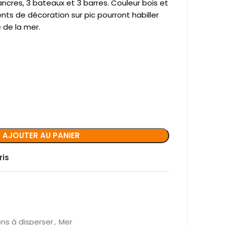
ancres, 3 bateaux et 3 barres. Couleur bois et
ts de décoration sur pic pourront habiller
 de la mer.
AJOUTER AU PANIER
ris
ns à disperser
,
Mer