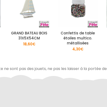
GRAND BATEAU BOIS
Confettis de table
31X5X54CM
étoiles multico.
métallisées
18,60
€
4,30
€
te ne sont pas des jouets, ne pas les laisser à la portée d