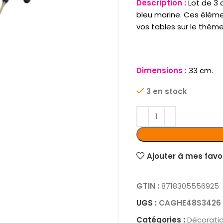
Description :
Lot de 3 
bleu marine. Ces élémen
vos tables sur le thème
Dimensions :
33 cm.
3 en stock
Ajouter à mes favo
GTIN :
8718305556925
UGS :
CAGHE48S3426
Catégories :
Décoratio