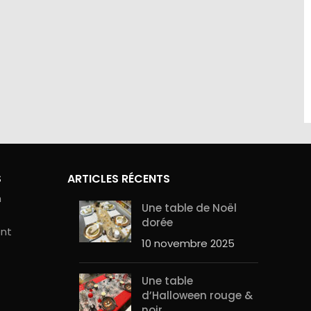
site sont
Contactez-nous au 01.60.32.22.42 ou
curité de
sur notre
page contact
S
ARTICLES RÉCENTS
n
Une table de Noël
dorée
ent
10 novembre 2025
Une table
d’Halloween rouge &
noir