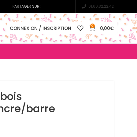
PARTAGER SUR :
01.60.32.22.42
0
CONNEXION / INSCRIPTION
0,00
€
bois
ncre/barre