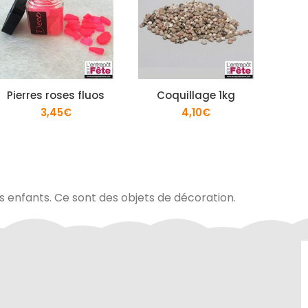
Pierres roses fluos
Coquillage 1kg
Piqu
3,45
€
4,10
€
es enfants. Ce sont des objets de décoration.