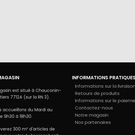
via Colissimo ou retrait
Tous les échanges sur ce 
s notre magasin
cryptés pour assurer la sé
vos données
MAGASIN
INFORMATIONS PRATIQUE
Informations sur la livraiso
gasin est situé à Chauconin-
Retours de produits
ers 77124 (sur la RN 3).
Informations sur le paiem
Contactez-nous
 accueillons du Mardi au
Notre magasin
e 9h30 à 18h30.
Nos partenaires
verez 300 m² d'articles de