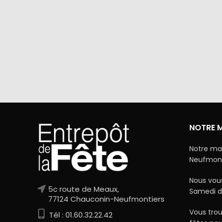
Via Mercanet (BNP PARIBAS) ou
A domicile 
PayPal. Nous ne stockons jamais vos
dan
coordonnées bancaires.
NOTRE 
Notre ma
Neufmonti
Nous vous
5c route de Meaux,
Samedi d
77124 Chauconin-Neufmontiers
Vous trou
Tél : 01.60.32.22.42