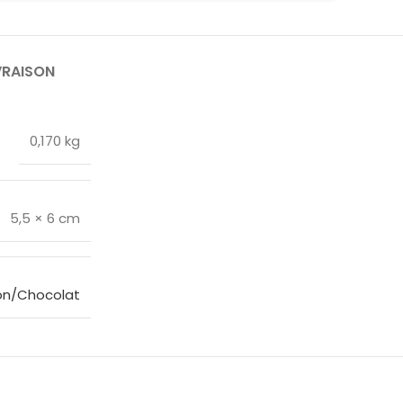
VRAISON
0,170 kg
5,5 × 6 cm
on/Chocolat