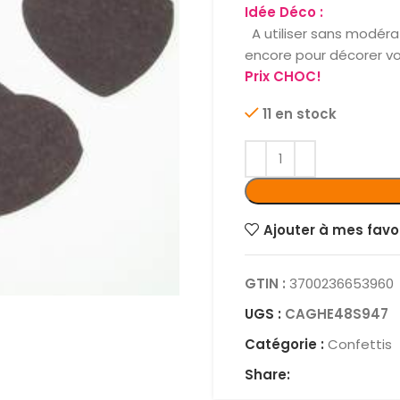
Idée Déco :
A utiliser sans modérat
encore pour décorer vo
Prix CHOC!
11 en stock
Ajouter à mes favo
GTIN :
3700236653960
UGS :
CAGHE48S947
Catégorie :
Confettis
Share: