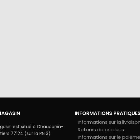
via Colissimo ou retrait
Tous les échanges sur ce 
s notre magasin
cryptés pour assurer la sé
vos données
MAGASIN
INFORMATIONS PRATIQUE
Informations sur la livraiso
gasin est situé à Chauconin-
Retours de produits
ers 77124 (sur la RN 3).
Informations sur le paiem