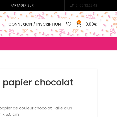
PARTAGER SUR :
01.60.32.22.42
0
CONNEXION / INSCRIPTION
0,00
€
 papier chocolat
apier de couleur chocolat Taille d’un
m x 5,5 cm