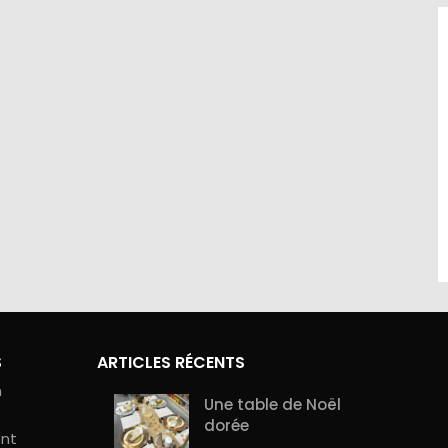
site sont
Contactez-nous au 01.60.32.22.42 ou
curité de
sur notre
page contact
S
ARTICLES RÉCENTS
n
Une table de Noël
dorée
ent