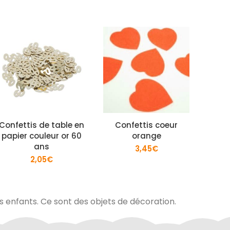
Confettis de table en
Confettis coeur
Confe
papier couleur or 60
orange
papi
ans
3,45
€
2,05
€
es enfants. Ce sont des objets de décoration.