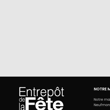
Via Mercanet (BNP PARIBAS) ou
A domicile 
PayPal. Nous ne stockons jamais vos
dan
coordonnées bancaires.
NOTRE 
Notre ma
Neufmonti