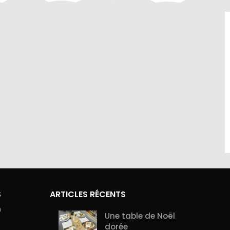
site sont
Contactez-nous au 01.60.32.22.42 ou
curité de
sur notre
page contact
S
ARTICLES RÉCENTS
n
Une table de Noël
dorée