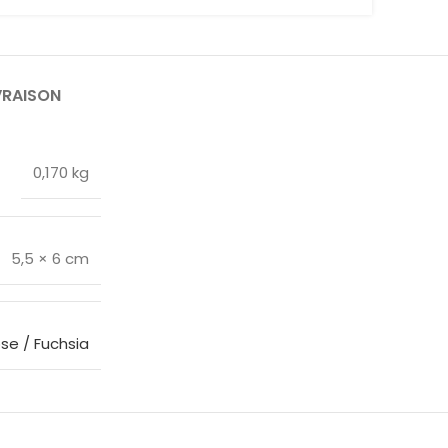
VRAISON
0,170 kg
5,5 × 6 cm
se / Fuchsia