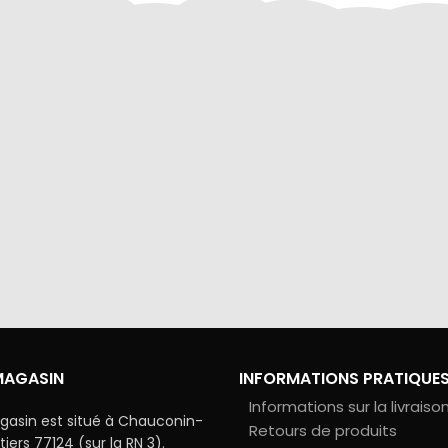
via Colissimo ou retrait
Tous les échanges sur ce 
s notre magasin
cryptés pour assurer la sé
vos données
MAGASIN
INFORMATIONS PRATIQUE
Informations sur la livraiso
gasin est situé à Chauconin-
Retours de produits
ers 77124 (sur la RN 3).