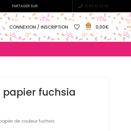
PARTAGER SUR :
01.60.32.22.42
0
CONNEXION / INSCRIPTION
0,00
€
 papier fuchsia
apier de couleur fuchsia