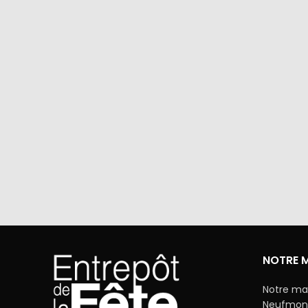
Via Mercanet (BNP PARIBAS) ou
A domicile 
PayPal. Nous ne stockons jamais vos
dan
coordonnées bancaires.
NOTRE 
Notre ma
Neufmonti