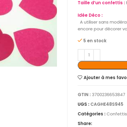
Taille d’un confettis :
Idée Déco :
A utiliser sans modérat
encore pour décorer vo
5 en stock
Ajouter à mes favo
GTIN :
3700236653847
UGS :
CAGHE48S945
Catégories :
Confettis
Share: