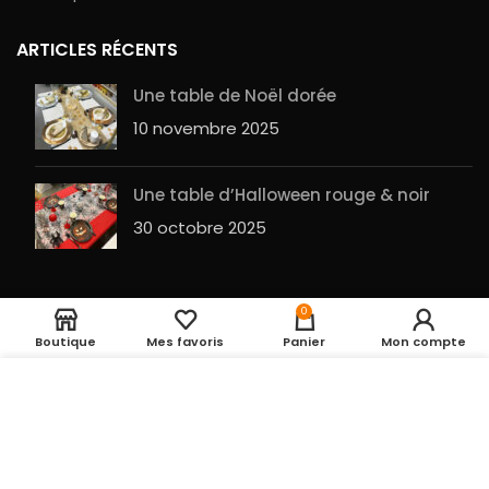
ARTICLES RÉCENTS
Une table de Noël dorée
10 novembre 2025
Une table d’Halloween rouge & noir
30 octobre 2025
Bougie 2 paillettes
Rupture de
0
1,90
€
stock
rose gold
Boutique
Mes favoris
Panier
Mon compte
Entrepot de la fête
2023 RÉALISÉ PAR
GuesHu
|
Plan du site
UTILISATION DES COOKIES
En cliquant sur le
bouton ACCEPTER, vous acceptez le dépôt de
cookies pour vous proposer des produits
pertinents, des fonctions de partage vers les