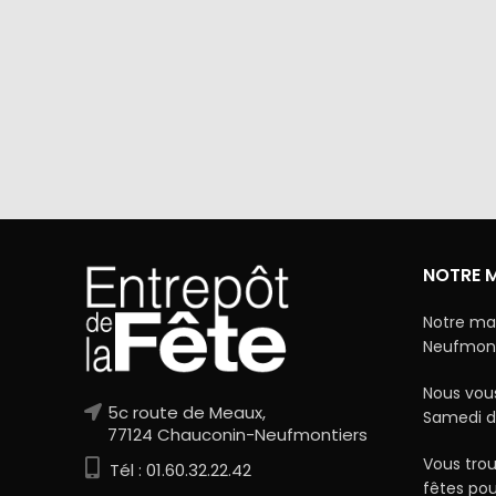
Via Mercanet (BNP PARIBAS) ou
A domicile 
PayPal. Nous ne stockons jamais vos
dan
coordonnées bancaires.
NOTRE 
Notre ma
Neufmonti
Nous vous
5c route de Meaux,
Samedi d
77124 Chauconin-Neufmontiers
Vous trou
Tél : 01.60.32.22.42
fêtes po