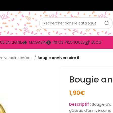
UE EN LIGNE
MAGASIN
INFOS PRATIQUES
BLOG
nniversaire enfant
Bougie anniversaire 9
Bougie an
1,90
€
Descriptif :
Bougie d’an
gâteau d’anniversaire.