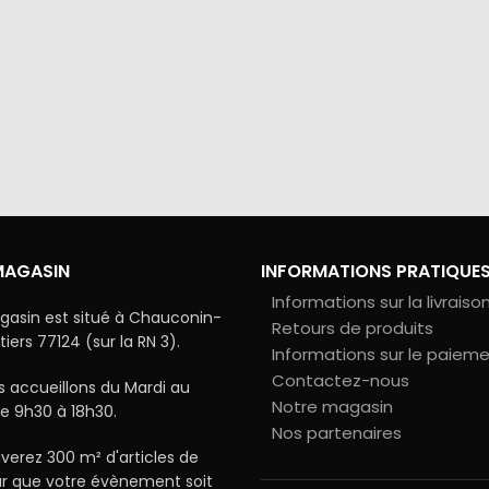
via Colissimo ou retrait
Tous les échanges sur ce 
s notre magasin
cryptés pour assurer la sé
vos données
MAGASIN
INFORMATIONS PRATIQUE
Informations sur la livraiso
gasin est situé à Chauconin-
Retours de produits
ers 77124 (sur la RN 3).
Informations sur le paiem
Contactez-nous
 accueillons du Mardi au
Notre magasin
e 9h30 à 18h30.
Nos partenaires
verez 300 m² d'articles de
ur que votre évènement soit