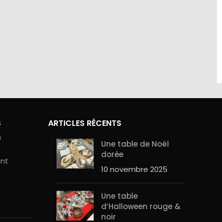
site sont
Contactez-nous au 01.60.32.22.42 ou
curité de
sur notre
page contact
S
ARTICLES RÉCENTS
n
Une table de Noël
dorée
ent
10 novembre 2025
Une table
d’Halloween rouge &
noir