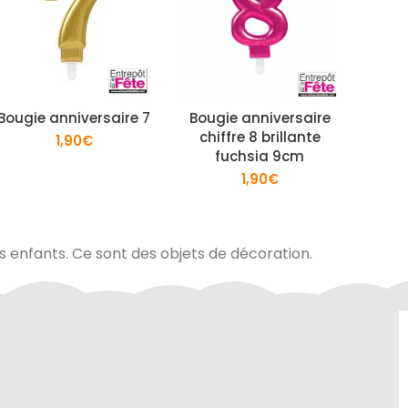
Bougie anniversaire 7
Bougie anniversaire
Lan
chiffre 8 brillante
1,90
€
fuchsia 9cm
1,90
€
es enfants. Ce sont des objets de décoration.