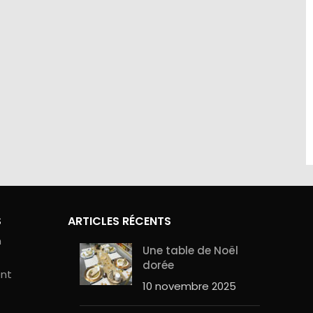
site sont
Contactez-nous au 01.60.32.22.42 ou
curité de
sur notre
page contact
S
ARTICLES RÉCENTS
n
Une table de Noël
dorée
ent
10 novembre 2025