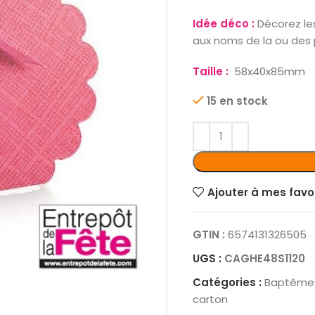
Idée déco :
Décorez le
aux noms de la ou des 
Taille :
58x40x85mm
15 en stock
Ajouter à mes favo
GTIN :
6574131326505
UGS :
CAGHE48S1120
Catégories :
Baptême F
carton