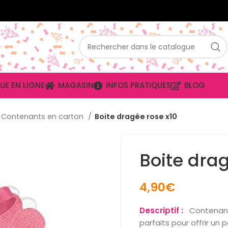
UE EN LIGNE
MAGASIN
INFOS PRATIQUES
BLOG
Contenants en carton
Boite dragée rose x10
Boite drag
4,90
€
Descriptif :
Contenants
parfaits pour offrir un p