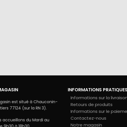
via Colissimo ou retrait
Tous les échanges sur ce 
s notre magasin
cryptés pour assurer la sé
vos données
MAGASIN
INFORMATIONS PRATIQUE
Informations sur la livraiso
gasin est situé à Chauconin-
Retours de produits
ers 77124 (sur la RN 3).
Informations sur le paiem
Contactez-nous
 accueillons du Mardi au
Notre magasin
e 9h30 à 18h30.