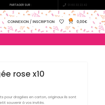
PARTAGER SUR :
01.60.32.22.42
0
CONNEXION / INSCRIPTION
0,00
€
ée rose x10
 pour dragées en carton, originaux ils sont
etit souvenir à vos invités.