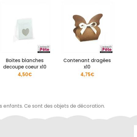
Boites blanches
Contenant dragées
1
decoupe coeur x10
x10
dragé
4,50
€
4,75
€
es enfants. Ce sont des objets de décoration.