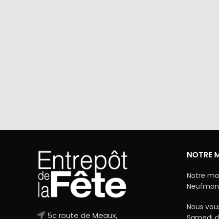
Via Mercanet (BNP PARIBAS) ou
A domicile 
PayPal. Nous ne stockons jamais vos
dan
coordonnées bancaires.
NOTRE 
Notre ma
Neufmonti
Nous vous
5c route de Meaux,
Samedi d