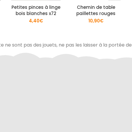
Petites pinces à linge
Chemin de table
bois blanches x72
paillettes rouges
4,40
€
10,90
€
te ne sont pas des jouets, ne pas les laisser à la portée d
via Colissimo ou retrait
Tous les échanges sur ce 
s notre magasin
cryptés pour assurer la sé