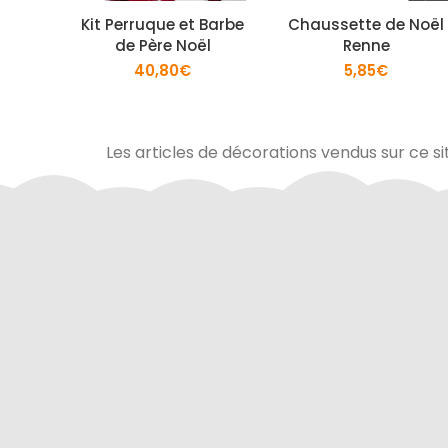
Kit Perruque et Barbe
Chaussette de Noël
de Père Noël
Renne
40,80
€
5,85
€
Les articles de décorations vendus sur ce si
Via Mercanet (BNP PARIBAS) ou
A domicile 
PayPal. Nous ne stockons jamais vos
dan