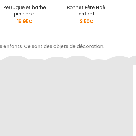
Perruque et barbe
Bonnet Père Noël
Boule
père noel
enfant
lu
16,95
€
2,50
€
es enfants. Ce sont des objets de décoration.
site sont
Contactez-nous au 01.60.32.22.42 ou
curité de
sur notre
page contact