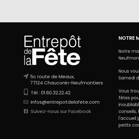
coordonnées bancaires.
NOTRE 
Notre ma
Neufmonti
Nous vous
5c route de Meaux,
Samedi d
77124 Chauconin-Neufmontiers
Vous trou
Tél : 01.60.32.22.42
fêtes po
infos@entrepotdelafete.com
inoubliab
Suivez-nous sur Facebook
conseils, 
l'accueil
petits c