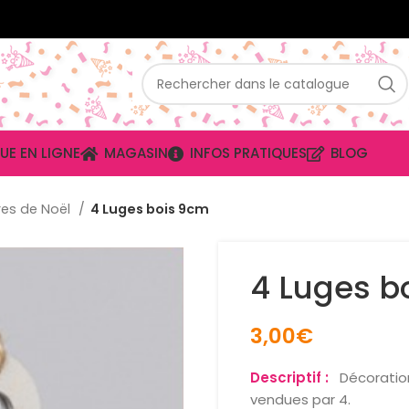
UE EN LIGNE
MAGASIN
INFOS PRATIQUES
BLOG
res de Noël
4 Luges bois 9cm
4 Luges b
3,00
€
Descriptif :
Décoration
vendues par 4.