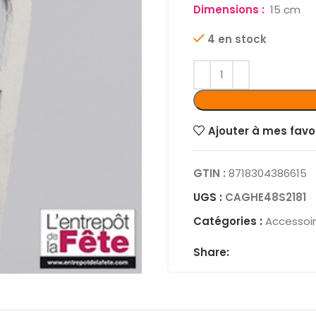
Dimensions :
15 cm
4 en stock
Ajouter à mes favo
GTIN :
8718304386615
UGS :
CAGHE48S2181
Catégories :
Accessoir
Share: