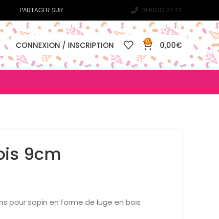
PARTAGER SUR :
01.60.32.22.42
0
CONNEXION / INSCRIPTION
0,00
€
ois 9cm
s pour sapin en forme de luge en bois