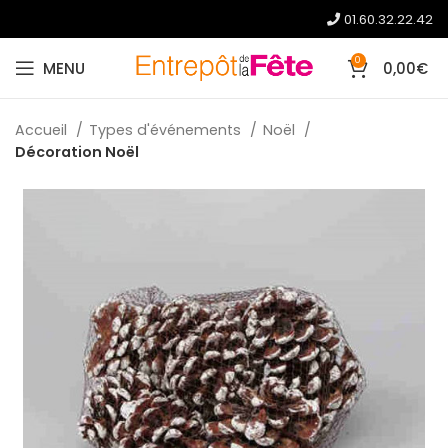
01.60.32.22.42
0
MENU
0,00
€
Accueil
Types d'événements
Noël
Décoration Noël