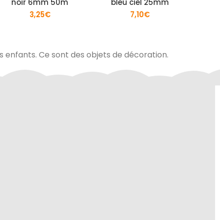
noir 6mm 50m
bleu ciel 25mm
3,25
€
7,10
€
es enfants. Ce sont des objets de décoration.
site sont
Contactez-nous au 01.60.32.22.42 ou
curité de
sur notre
page contact