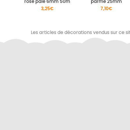
rose pale 6mm 50m
parme 25mm
3,25
€
7,10
€
Les articles de décorations vendus sur ce si
Via Mercanet (BNP PARIBAS) ou
A domicile 
PayPal. Nous ne stockons jamais vos
dan
coordonnées bancaires.