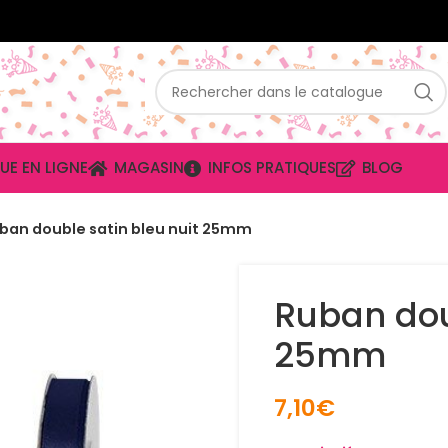
UE EN LIGNE
MAGASIN
INFOS PRATIQUES
BLOG
ban double satin bleu nuit 25mm
Ruban dou
25mm
7,10
€