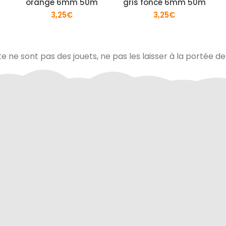
orange 6mm 50m
gris foncé 6mm 50m
3,25
€
3,25
€
te ne sont pas des jouets, ne pas les laisser à la portée d
via Colissimo ou retrait
Tous les échanges sur ce 
s notre magasin
cryptés pour assurer la sé
vos données