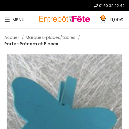
01.60.32.22.42
0
MENU
0,00
€
Accueil
Marques-places/tables
Portes Prénom et Pinces