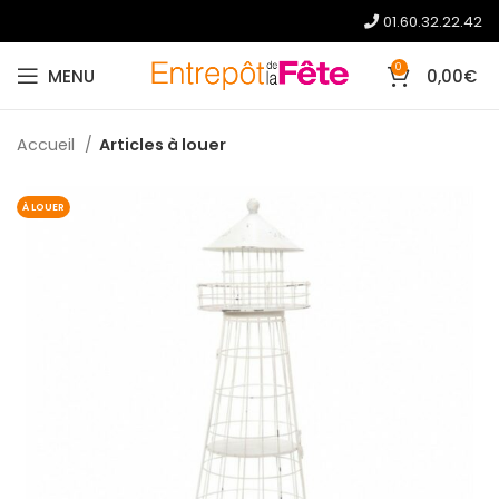
01.60.32.22.42
0
MENU
0,00
€
Accueil
Articles à louer
À LOUER