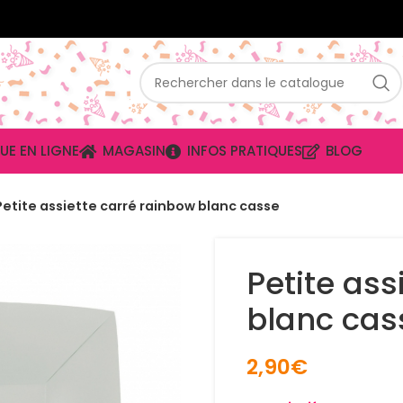
UE EN LIGNE
MAGASIN
INFOS PRATIQUES
BLOG
Petite assiette carré rainbow blanc casse
Petite ass
blanc cas
2,90
€