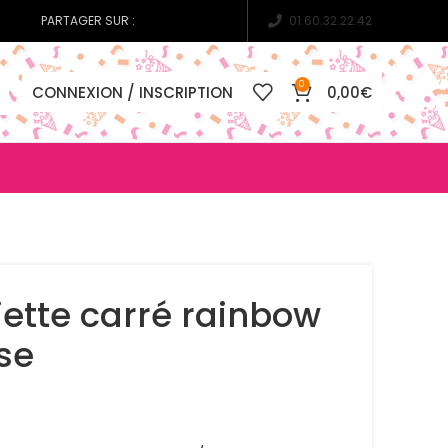
PARTAGER SUR :
01.60.32.22.42
0
CONNEXION / INSCRIPTION
0,00
€
iette carré rainbow
se