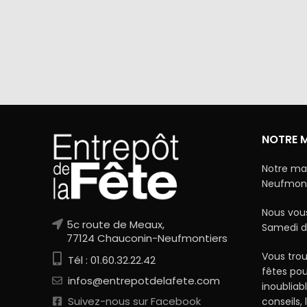
Via Mercanet (BNP PARIBAS) ou
A domicile 
PayPal. Nous ne stockons jamais vos
dan
coordonnées bancaires.
NOTRE 
Notre ma
Neufmonti
Nous vous
5c route de Meaux,
Samedi d
77124 Chauconin-Neufmontiers
Vous trou
Tél : 01.60.32.22.42
fêtes po
infos@entrepotdelafete.com
inoubliab
Suivez-nous sur Facebook
conseils, 