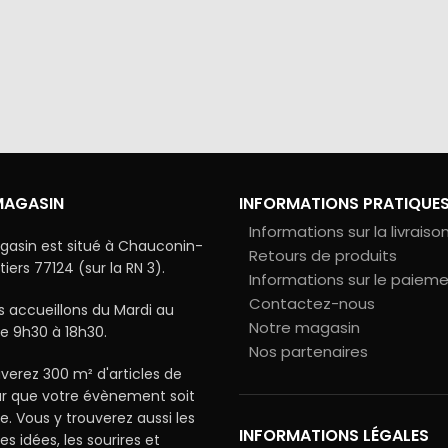
via Colissimo ou retrait
Tous les échanges sur ce 
s notre magasin
cryptés pour assurer la sé
vos données
MAGASIN
INFORMATIONS PRATIQUE
Informations sur la livraiso
gasin est situé à Chauconin-
Retours de produits
ers 77124 (sur la RN 3).
Informations sur le paiem
Contactez-nous
 accueillons du Mardi au
Notre magasin
e 9h30 à 18h30.
Nos partenaires
verez 300 m² d'articles de
ur que votre évènement soit
le. Vous y trouverez aussi les
INFORMATIONS LÉGALES
les idées, les sourires et