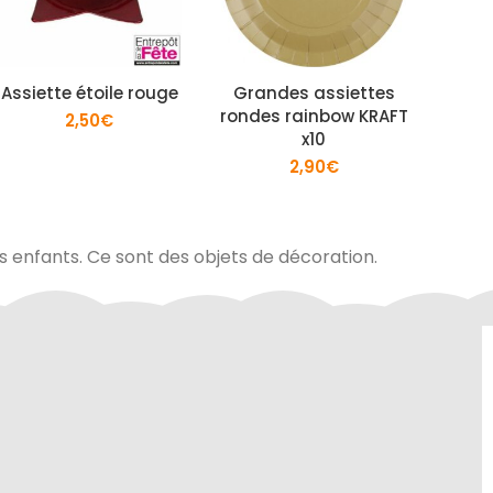
Assiette étoile rouge
Grandes assiettes
Pet
rondes rainbow KRAFT
car
2,50
€
x10
2,90
€
es enfants. Ce sont des objets de décoration.