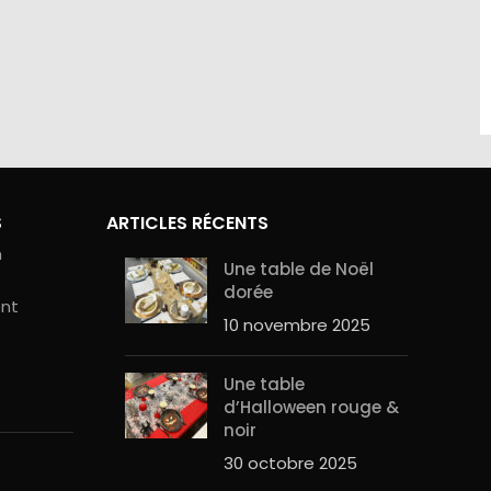
site sont
Contactez-nous au 01.60.32.22.42 ou
curité de
sur notre
page contact
S
ARTICLES RÉCENTS
n
Une table de Noël
dorée
ent
10 novembre 2025
Une table
d’Halloween rouge &
noir
30 octobre 2025