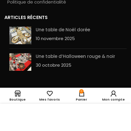
Politique de confidentialité
ARTICLES RÉCENTS
Une table de Noël dorée
10 novembre 2025
Une table d’Halloween rouge & noir
30 octobre 2025
0
0,75
€
Petit pot en verre
Rupture de stock
Entrepot de la fête
2023 RÉALISÉ PAR
GuesHu
|
Plan du site
Boutique
Mes favoris
Panier
Mon compte
UTILISATION DES COOKIES
En cliquant sur le
bouton ACCEPTER, vous acceptez le dépôt de
cookies pour vous proposer des produits