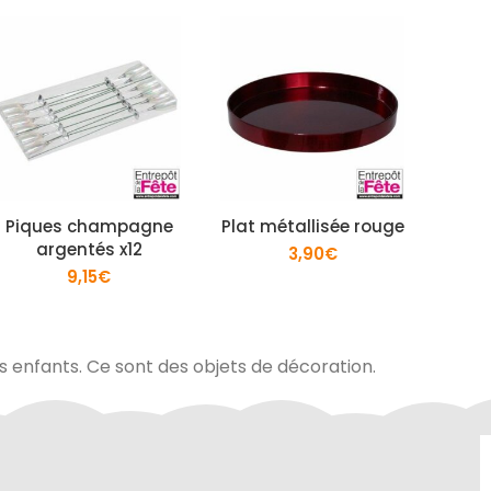
Piques champagne
Plat métallisée rouge
Pl
argentés x12
a
3,90
€
9,15
€
es enfants. Ce sont des objets de décoration.