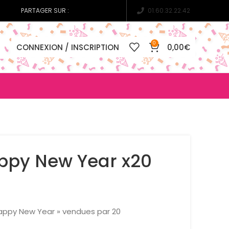
PARTAGER SUR :
01.60.32.22.42
0
CONNEXION / INSCRIPTION
0,00
€
appy New Year x20
Happy New Year » vendues par 20