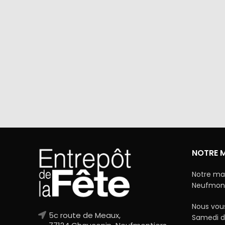
Via Mercanet (BNP PARIBAS) ou
A domicile 
PayPal. Nous ne stockons jamais vos
dan
coordonnées bancaires.
NOTRE 
Notre ma
Neufmonti
Nous vous
5c route de Meaux,
Samedi d