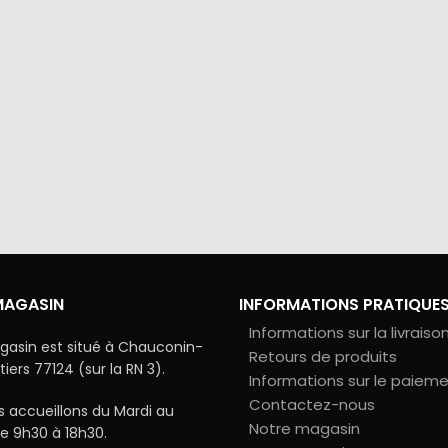
via Colissimo ou retrait
Tous les échanges sur ce 
s notre magasin
cryptés pour assurer la sé
vos données
MAGASIN
INFORMATIONS PRATIQUE
Informations sur la livraiso
gasin est situé à Chauconin-
Retours de produits
ers 77124 (sur la RN 3).
Informations sur le paiem
Contactez-nous
 accueillons du Mardi au
Notre magasin
e 9h30 à 18h30.