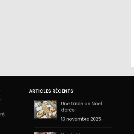
site sont
Contactez-nous au 01.60.32.22.42 ou
curité de
sur notre
page contact
S
ARTICLES RÉCENTS
n
Une table de Noël
dorée
ent
10 novembre 2025