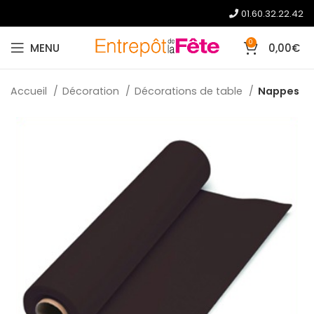
01.60.32.22.42
0
MENU
0,00
€
Accueil
Décoration
Décorations de table
Nappes