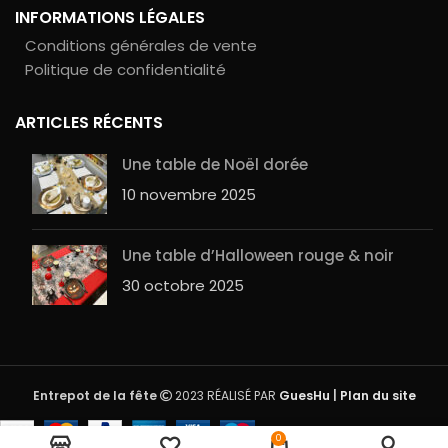
INFORMATIONS LÉGALES
Conditions générales de vente
Politique de confidentialité
ARTICLES RÉCENTS
Une table de Noël dorée
10 novembre 2025
Une table d’Halloween rouge & noir
30 octobre 2025
Entrepot de la fête
2023 RÉALISÉ PAR
GuesHu
|
Plan du site
Nappe non tissé Cacao
Rupture
0
21,90
€