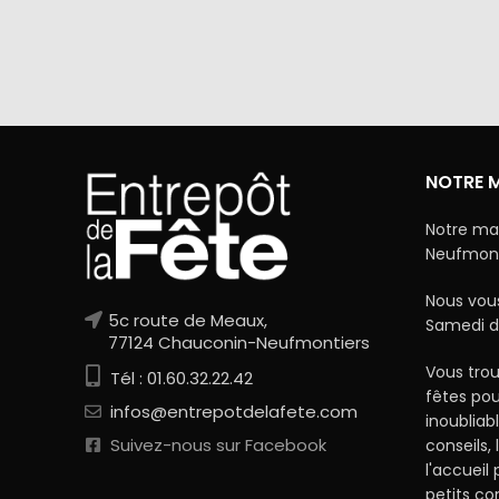
Via Mercanet (BNP PARIBAS) ou
A domicile 
PayPal. Nous ne stockons jamais vos
dan
coordonnées bancaires.
NOTRE 
Notre ma
Neufmonti
Nous vous
5c route de Meaux,
Samedi d
77124 Chauconin-Neufmontiers
Vous trou
Tél : 01.60.32.22.42
fêtes po
infos@entrepotdelafete.com
inoubliab
Suivez-nous sur Facebook
conseils, 
l'accueil
petits c