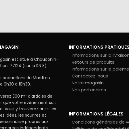
via Colissimo ou retrait
Tous les échanges sur ce 
s notre magasin
cryptés pour assurer la sé
vos données
MAGASIN
INFORMATIONS PRATIQUE
Informations sur la livraiso
gasin est situé à Chauconin-
Retours de produits
ers 77124 (sur la RN 3).
Informations sur le paiem
Contactez-nous
 accueillons du Mardi au
Notre magasin
e 9h30 à 18h30.
Nos partenaires
verez 300 m² d'articles de
ur que votre évènement soit
le. Vous y trouverez aussi les
INFORMATIONS LÉGALES
les idées, les sourires et
 personnalisé propres aux
Conditions générales de 
ommerces indépendants.
Politique de confidentialit