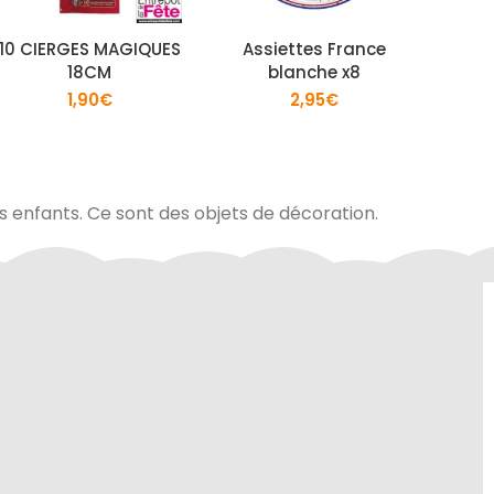
10 CIERGES MAGIQUES
Assiettes France
Lune
18CM
blanche x8
1,90
€
2,95
€
es enfants. Ce sont des objets de décoration.