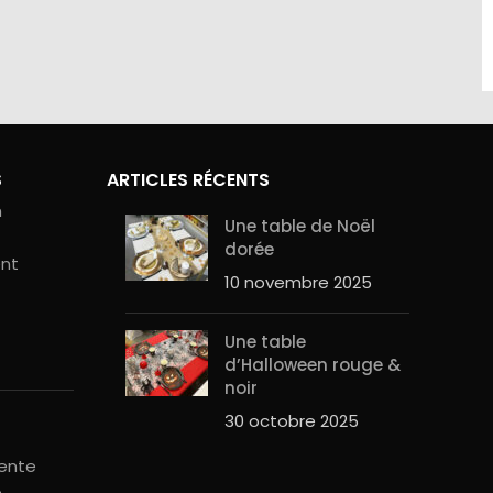
site sont
Contactez-nous au 01.60.32.22.42 ou
curité de
sur notre
page contact
S
ARTICLES RÉCENTS
n
Une table de Noël
dorée
ent
10 novembre 2025
Une table
d’Halloween rouge &
noir
30 octobre 2025
vente
é