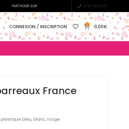
PARTAGER SUR :
01.60.32.22.42
0
CONNEXION / INSCRIPTION
0,00
€
barreaux France
plastique bleu, blanc, rouge.