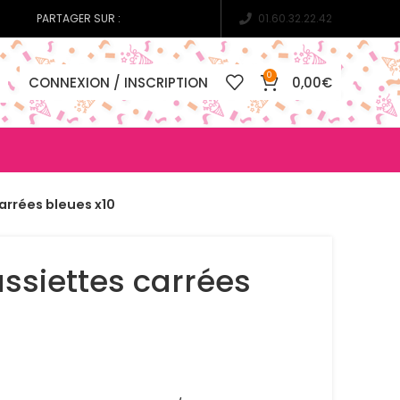
PARTAGER SUR :
01.60.32.22.42
0
CONNEXION / INSCRIPTION
0,00
€
arrées bleues x10
ssiettes carrées
0