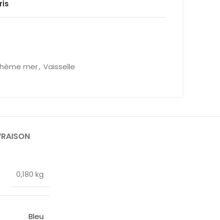
ris
thème mer
,
Vaisselle
VRAISON
0,180 kg
Bleu