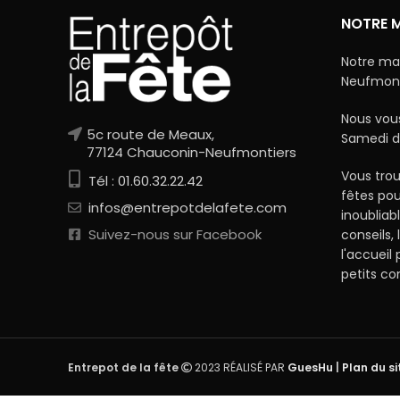
NOTRE 
Notre ma
Neufmonti
Nous vous
5c route de Meaux,
Samedi d
77124 Chauconin-Neufmontiers
Vous trou
Tél : 01.60.32.22.42
fêtes po
infos@entrepotdelafete.com
inoubliab
Suivez-nous sur Facebook
conseils, 
l'accueil
petits c
Entrepot de la fête
2023 RÉALISÉ PAR
GuesHu
|
Plan du si