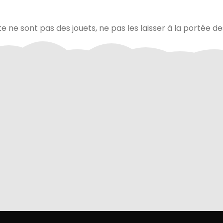
te ne sont pas des jouets, ne pas les laisser à la portée d
via Colissimo ou retrait
Tous les échanges sur ce 
s notre magasin
cryptés pour assurer la sé
vos données