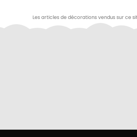
Les articles de décorations vendus sur ce si
Via Mercanet (BNP PARIBAS) ou
A domicile 
PayPal. Nous ne stockons jamais vos
dan
coordonnées bancaires.