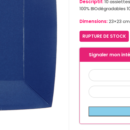
Descriptif:
10 assiettes
100% BIOdégradables 
Dimensions:
23×23 cm
RUPTURE DE STOCK
Signaler mon inté