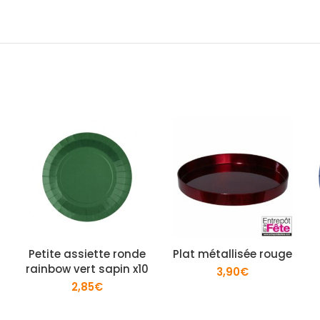
Petite assiette ronde
Plat métallisée rouge
rainbow vert sapin x10
3,90
€
2,85
€