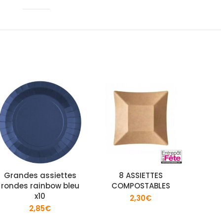
Grandes assiettes
8 ASSIETTES
Gr
rondes rainbow bleu
COMPOSTABLES
méta
x10
2,30
€
2,85
€