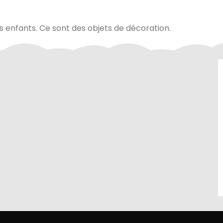
es enfants. Ce sont des objets de décoration.
site sont
Contactez-nous au 01.60.32.22.42 ou
curité de
sur notre
page contact