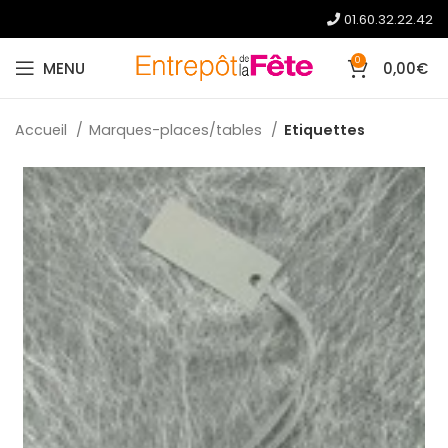
01.60.32.22.42
0
MENU
0,00
€
Accueil
Marques-places/tables
Etiquettes