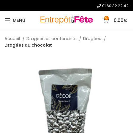
01.60.32.22.42
0
MENU
0,00
€
Accueil
Dragées et contenants
Dragées
Dragées au chocolat