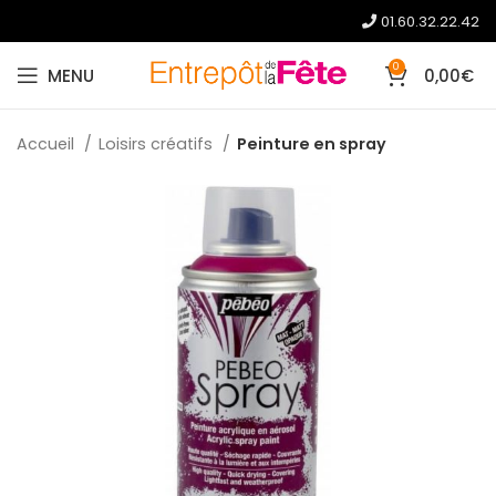
01.60.32.22.42
0
MENU
0,00
€
Accueil
Loisirs créatifs
Peinture en spray