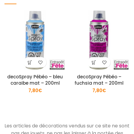
decoSpray Pébéo – bleu
decoSpray Pébéo –
caraibe mat – 200ml
fuchsia mat – 200ml
7,80
€
7,80
€
Les articles de décorations vendus sur ce site ne sont
pas des jouets, ne pas les laisser à la portée des