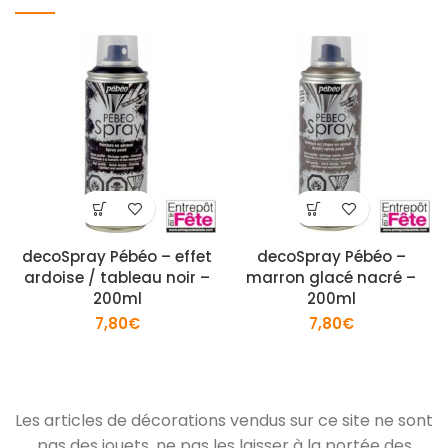
decoSpray Pébéo – effet
decoSpray Pébéo –
ardoise / tableau noir –
marron glacé nacré –
200ml
200ml
7,80
€
7,80
€
Les articles de décorations vendus sur ce site ne sont
pas des jouets, ne pas les laisser à la portée des