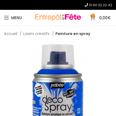
01.60.32.22.42
0
MENU
0,00
€
Accueil
Loisirs créatifs
Peinture en spray