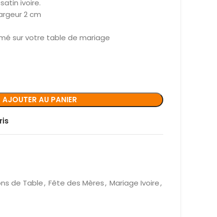
satin ivoire.
largeur 2 cm
rsemé sur votre table de mariage
AJOUTER AU PANIER
ris
ons de Table
,
Fête des Mères
,
Mariage Ivoire
,