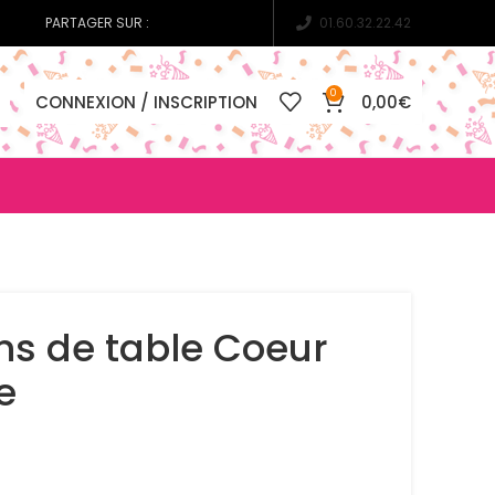
PARTAGER SUR :
01.60.32.22.42
0
CONNEXION / INSCRIPTION
0,00
€
ns de table Coeur
e