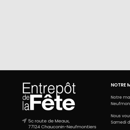
Via Mercanet (BNP PARIBAS) ou
A domicile 
PayPal. Nous ne stockons jamais vos
dan
coordonnées bancaires.
NOTRE 
Notre ma
Neufmonti
Nous vous
5c route de Meaux,
Samedi d
77124 Chauconin-Neufmontiers