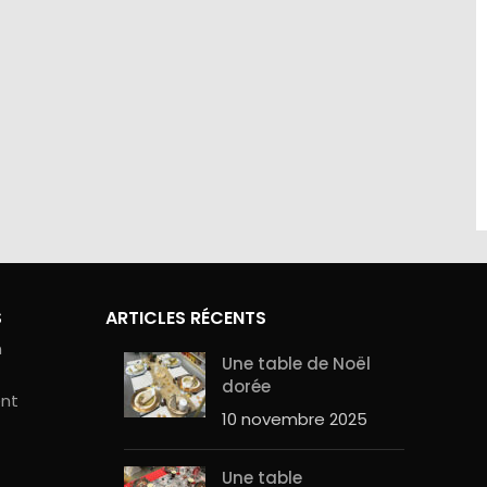
site sont
Contactez-nous au 01.60.32.22.42 ou
curité de
sur notre
page contact
S
ARTICLES RÉCENTS
n
Une table de Noël
dorée
ent
10 novembre 2025
Une table