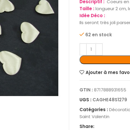
Descriptif :
Coeurs en 
Taille :
longueur 2 cm, 
Idée Déco :
Ils seront très joli pa
62 en stock
Ajouter à mes favo
GTIN :
8717888931655
UGS :
CAGHE48S1279
Catégories :
Décorati
Saint Valentin
Share: