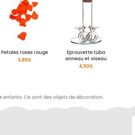
Petales roses rouge
Eprouvette tuba
Confe
anneau et oiseau
papi
3,80
€
4,50
€
es enfants. Ce sont des objets de décoration.