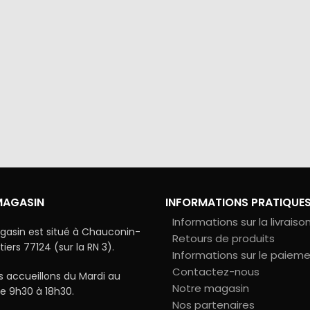
via Colissimo ou retrait
Tous les échanges sur ce 
s notre magasin
cryptés pour assurer la sé
vos données
MAGASIN
INFORMATIONS PRATIQUE
Informations sur la livraiso
gasin est situé à Chauconin-
Retours de produits
ers 77124 (sur la RN 3).
Informations sur le paiem
Contactez-nous
 accueillons du Mardi au
Notre magasin
e 9h30 à 18h30.
Nos partenaires