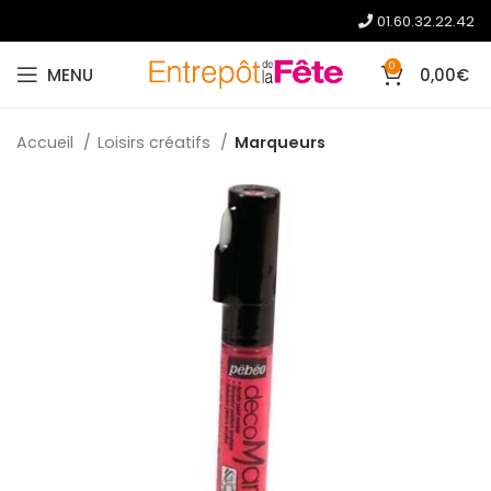
01.60.32.22.42
0
MENU
0,00
€
Accueil
Loisirs créatifs
Marqueurs