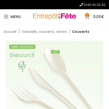
01.60.32.22.42
0
MENU
0,00
€
Accueil
Vaisselle, couverts, verres
Couverts